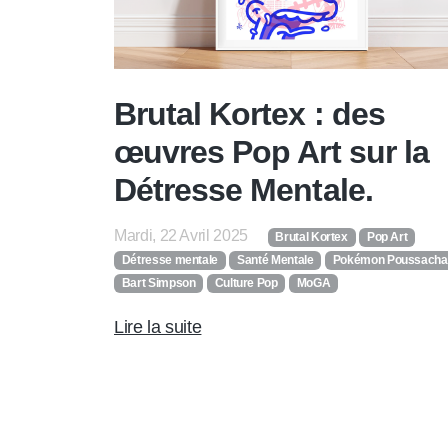
Brutal Kortex : des
œuvres Pop Art sur la
Détresse Mentale.
Mardi, 22 Avril 2025
Brutal Kortex
Pop Art
Détresse mentale
Santé Mentale
Pokémon Poussacha
Bart Simpson
Culture Pop
MoGA
Lire la suite