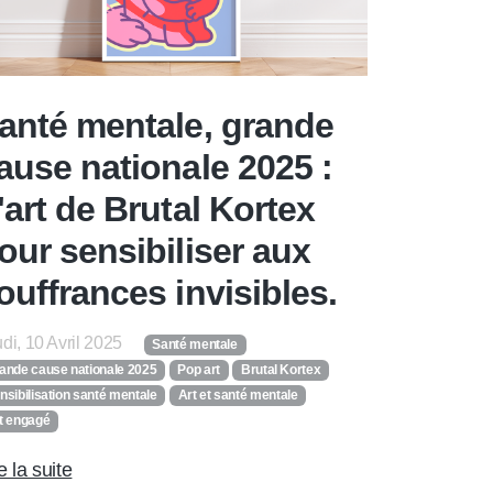
anté mentale, grande
ause nationale 2025 :
'art de Brutal Kortex
our sensibiliser aux
ouffrances invisibles.
di, 10 Avril 2025
Santé mentale
ande cause nationale 2025
Pop art
Brutal Kortex
nsibilisation santé mentale
Art et santé mentale
t engagé
e la suite