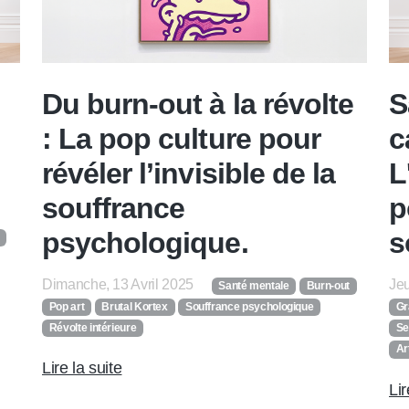
Du burn-out à la révolte
S
: La pop culture pour
c
révéler l’invisible de la
L
souffrance
p
psychologique.
s
Dimanche, 13 Avril 2025
Jeu
Santé mentale
Burn-out
Pop art
Brutal Kortex
Souffrance psychologique
Gr
Révolte intérieure
Se
Ar
Lire la suite
Lir